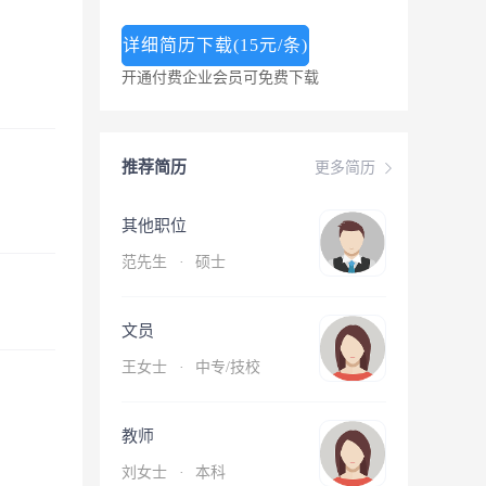
详细简历下载(15元/条)
开通付费企业会员可免费下载
推荐简历
更多简历
其他职位
范先生
·
硕士
文员
王女士
·
中专/技校
教师
刘女士
·
本科