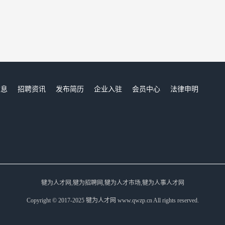
信息
招聘资讯
发布简历
企业入驻
会员中心
法律申明
们
犍为人才网,犍为招聘网,犍为人才市场,犍为人事人才网
Copyright © 2017-2025 犍为人才网 www.qwzp.cn All rights reserved.