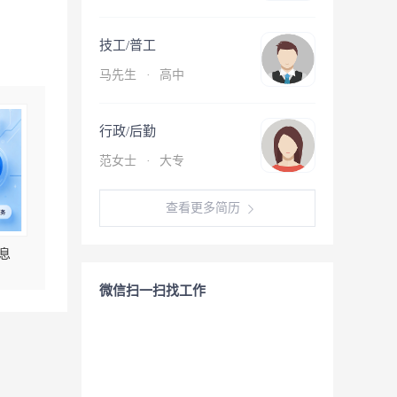
技工/普工
马先生
·
高中
行政/后勤
范女士
·
大专
查看更多简历
息
微信扫一扫找工作